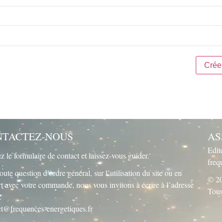
NTACTEZ-NOUS
AS
Edit
ez le
formulaire de contact
et laissez-vous guider.
freq
oute question d’ordre général, sur l’utilisation du site ou en
© 20
t avec votre commande, nous vous invitons à écrire à l’adresse
Tous
:
ct@frequences-energetiques.fr