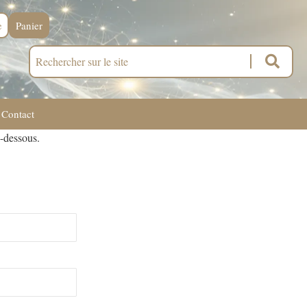
e
Panier
Contact
i-dessous.