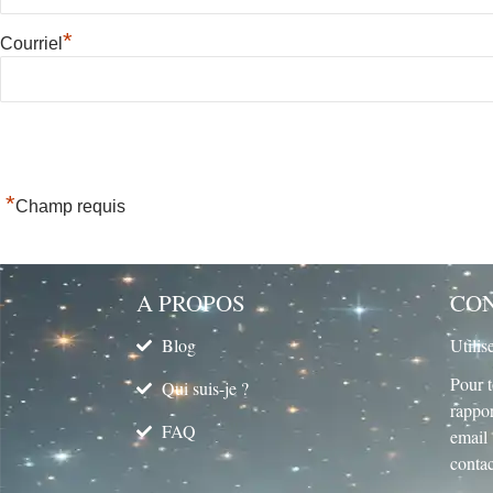
*
Courriel
*
Champ requis
A PROPOS
CO
Blog
Utilis
Pour t
Qui suis-je ?
rappor
FAQ
email 
conta