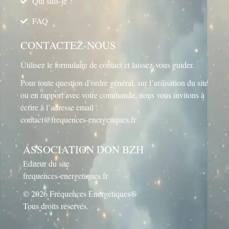
Qui suis-je ?
FAQ
CONTACTEZ-NOUS
Utilisez le
formulaire de contact
et laissez-vous guider.
Pour toute question d’ordre général, sur l’utilisation du site
ou en rapport avec votre commande, nous vous invitons à
écrire à l’adresse email :
contact@frequences-energetiques.fr
ASSOCIATION DON BZH
Editeur du site
frequences-energetiques.fr
© 2026 Fréquences Énergétiques®
Tous droits réservés.