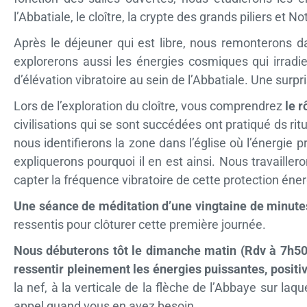
l’Abbatiale, le cloître, la crypte des grands piliers e
Après le déjeuner qui est libre, nous remonterons dan
explorerons aussi les énergies cosmiques qui irradi
d’élévation vibratoire au sein de l’Abbatiale. Une surp
Lors de l’exploration du cloître, vous comprendrez
le r
civilisations qui se sont succédées ont pratiqué ds ri
nous identifierons la zone dans l’église où l’énergie 
expliquerons pourquoi il en est ainsi. Nous travailler
capter la fréquence vibratoire de cette protection éner
Une séance de méditation d’une vingtaine de minutes 
ressentis pour clôturer cette première journée.
Nous débuterons tôt le dimanche matin (Rdv à 7h50 
ressentir pleinement les énergies puissantes, positi
la nef, à la verticale de la flèche de l’Abbaye sur la
appel quand vous en avez besoin.