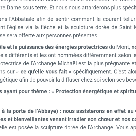
t Notre Dame sous terre. Et nous nous attarderons plus spéc
s l’Abbatiale afin de sentir comment le courant telluri
ent l’église via la flèche et la sculpture dorée de Sai
rise sera offerte aux personnes présentes.
ôle et la puissance des énergies protectrices
du Mont,
n
tuels différents et les ont nommées différemment selon le
protectrice de l’Archange Michaël est la plus prégnante e
ons sur
« ce qu’elle vous fait »
spécifiquement. C’est alor
gétique afin de pouvoir la diffuser chez soi selon ses bes
ayant pour thème : « Protection énergétique et spiritue
à la porte de l’Abbaye) : nous assisterons en effet au
ves et bienveillantes venant irradier son chœur et nos c
quelle est posée la sculpture dorée de l’Archange. Vous a