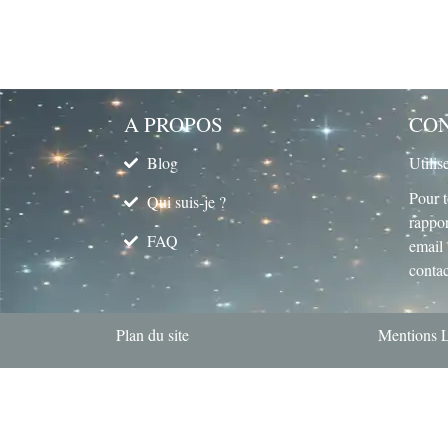
A PROPOS
CO
Blog
Utilis
Pour t
Qui suis-je ?
rappor
FAQ
email 
conta
Plan du site
Mentions 