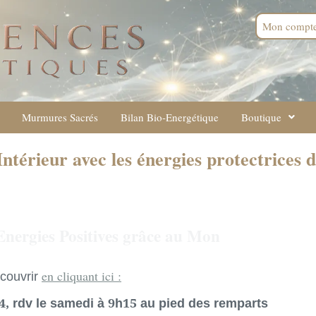
Mon compt
Murmures Sacrés
Bilan Bio-Energétique
Boutique
Intérieur avec les énergies protectrices
s Energies Positives grâce au Mon
en cliquant ici :
couvrir
 rdv le samedi à 9h15 au pied des remparts