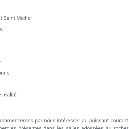
t Saint Michel
re
e
onnel
 réalité
commencerons par nous intéresser au puissant courant te
nergies présentes dans les salles adossées au rocher e