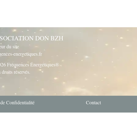
SOCIATION DON BZH
eur du site
uences-energetiques.fr
26 Fréquences Énergétiques®
 droits réservés.
 de Confidentialité
Contact