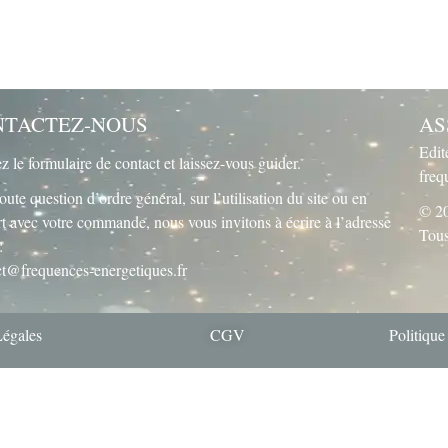
NTACTEZ-NOUS
AS
Edit
ez le
formulaire de contact
et laissez-vous guider.
freq
oute question d’ordre général, sur l’utilisation du site ou en
© 20
t avec votre commande, nous vous invitons à écrire à l’adresse
Tous
:
ct@frequences-energetiques.fr
Légales
CGV
Politique