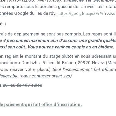
s remparts sous le porche à gauche de l’arrivée. Les retard
https://goo.gl/maps/VrWYXK
onnées Google du lieu de rdv :
e :
frais de déplacement ne sont pas compris. Les repas sont l
ire 9 personnes maximum afin d’assurer une grande qualité
aussi son coût. Vous pouvez venir en couple ou en binôme.
 en réglant le montant du stage plutôt en nous adressant 
Association « Don bzh », 5 Lieu dit Brucou, 29920 Nevez. (Me
vous résrver votre place.)
Seul l’encaissement fait office 
isageable (nous contacter avant svp).
s
au lieu de 497 euros
le paiement qui fait office d’inscription.