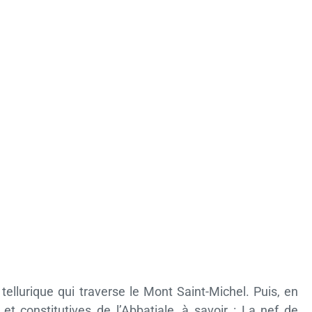
llurique qui traverse le Mont Saint-Michel. Puis, en
t constitutives de l’Abbatiale, à savoir : La nef de