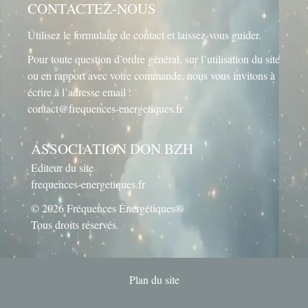
CONTACTEZ-NOUS
Utilisez le
formulaire de contact
et laissez-vous guider.
Pour toute question d’ordre général, sur l’utilisation du site
ou en rapport avec votre commande, nous vous invitons à
écrire à l’adresse email :
contact@frequences-energetiques.fr
ASSOCIATION DON BZH
Editeur du site
frequences-energetiques.fr
© 2026 Fréquences Énergétiques®
Tous droits réservés.
Plan du site