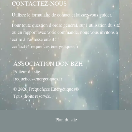
CONTACTEZ-NOUS
Utilisez le
formulaire de contact
et laissez-vous guider.
Pour toute question d’ordre général, sur l’utilisation du site
ou en rapport avec votre commande, nous vous invitons à
écrire à l’adresse email :
contact@frequences-energetiques.fr
ASSOCIATION DON BZH
Editeur du site
frequences-energetiques.fr
© 2026 Fréquences Énergétiques®
Tous droits réservés.
Plan du site